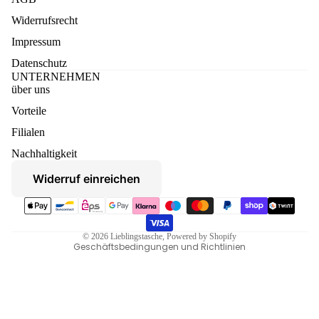
Widerrufsrecht
Impressum
Datenschutz
UNTERNEHMEN
über uns
Vorteile
Datenschutzerklärung
Filialen
Widerruf
Nachhaltigkeit
AGB
Widerruf einreichen
Versand
Zahlungsmethoden
Kontaktinformationen
Impressum
© 2026
Lieblingstasche
, Powered by Shopify
Geschäftsbedingungen und Richtlinien