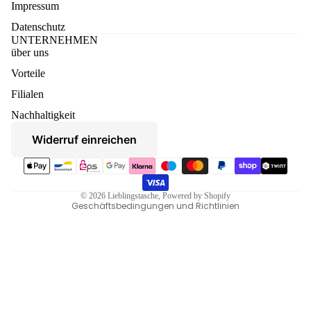
Impressum
Datenschutz
UNTERNEHMEN
über uns
Vorteile
Datenschutzerklärung
Filialen
Widerruf
Nachhaltigkeit
AGB
Widerruf einreichen
Versand
Zahlungsmethoden
Kontaktinformationen
Impressum
© 2026
Lieblingstasche
, Powered by Shopify
Geschäftsbedingungen und Richtlinien