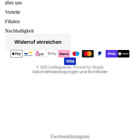
über uns
Vorteile
Datenschutzerklärung
Filialen
Widerruf
Nachhaltigkeit
AGB
Widerruf einreichen
Versand
Zahlungsmethoden
Kontaktinformationen
Impressum
© 2026
Lieblingstasche
, Powered by Shopify
Geschäftsbedingungen und Richtlinien
Facebook
Instagram