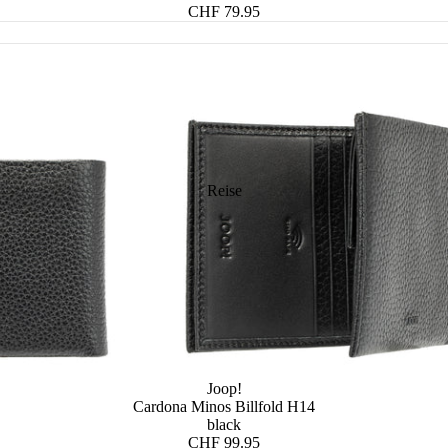
CHF 79.95
Herren Accessoires
sen
en
rsen
örsen
Reise
Joop!
Cardona Minos Billfold H14
black
CHF 99.95