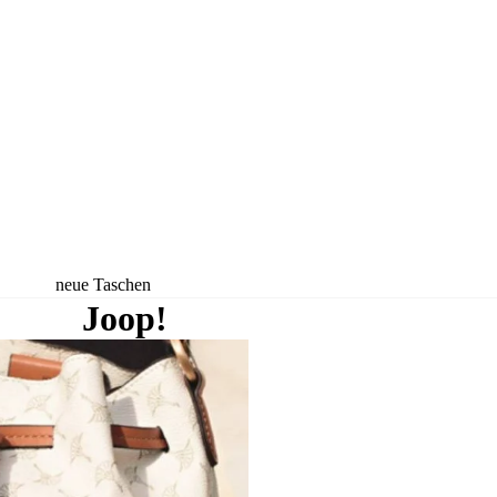
neue Taschen
Joop!
neue Rucksäcke
neue Koffer
neue
Accessoires