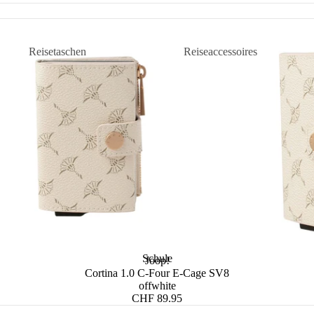
Reisetaschen
Reiseaccessoires
Weekender & Reisetaschen
Kulturbeutel &
Beautycases
Rollen-Reisetaschen
Reisezubehör
Leder-Reisetaschen
Stoff-Reisetaschen
Handgepäck Reisetaschen
Reisetaschen Damen
Reisetaschen Herren
Schule
Joop!
Cortina 1.0 C-Four E-Cage SV8
offwhite
CHF 89.95