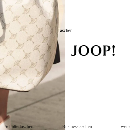
Taschen
Schultertaschen
Businesstaschen
weit