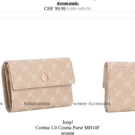
moon rock
Accessoires
Angebotspreis
Normaler
CHF 99.99
CHF 149.95
Preis
en
Schulzubehör
weitere Accessoires
is
Turnbeutel
Kosmetiketuis
Joop!
tuis
Mäppchen
Damen
Cortina 1.0 Cosma Purse MH10F
Accessoires
sen
Schul-Accessoires
sesame