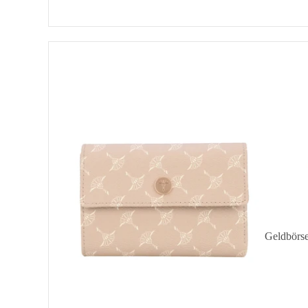
Cortina
1.0
Cosma
Purse
MH10F
Geldbörs
Kartenetu
Schlüssele
Mini-Bör