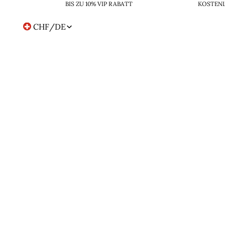
BIS ZU 10% VIP RABATT
KOSTENL
CHF
/
DE
Region-
und
Sprachwahl