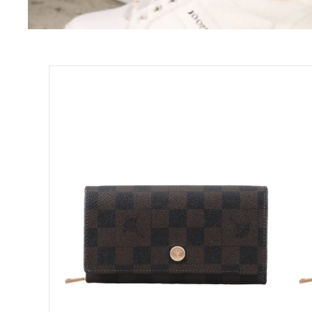
Moon Bags
Sling Bags
Camera Bags
Cortina
Satteltaschen
Piazza
Europa
Damen-Umhängetaschen
Purse
LH10F
Herren-Umhängetaschen