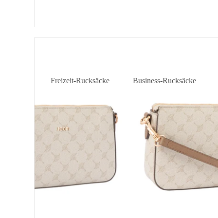
MAZZOLINO
Jasmina
Shoulderbag
SHZ1
Freizeit-Rucksäcke
Business-Rucksäcke
Daypacks
Laptop-Rucksäcke
City-Rucksäcke
Business-Rucksäcke Herre
Rolltop-Rucksäcke
SALE