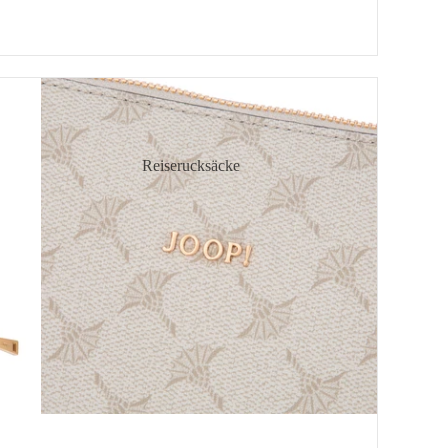
Reiserucksäcke
chule
Handgepäck-Rucksäcke
ührende