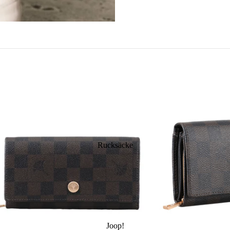
Hobo Bags
Messenger Bags
Hand
Shopper
Laptop-Taschen
Gürt
Damen-Schultertaschen
Damen-Businesstaschen
Büge
Herren-Businesstaschen
Hand
Mini
Clut
Eink
Eink
Sege
Rucksäcke
Prem
Joop!