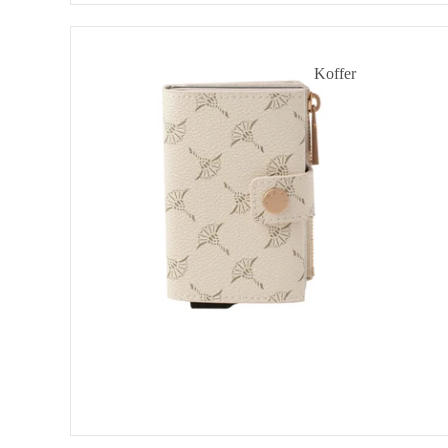
Cortina
1.0
C-
Koffer
Four
E-
Handgepäck-Koffer
Cage
Hartschalen-Koffer
SV8
Stoffkoffer
Aluminium-Koffer
Kinderkoffer
Damen-Koffer
Herren-Koffer