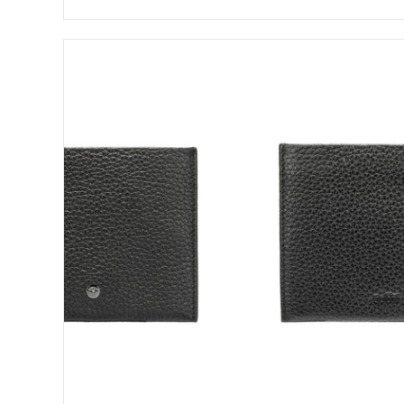
Midi-Bör
Cardona
Langbörs
Minos
Billfold
Kinderbö
H14
Herren-B