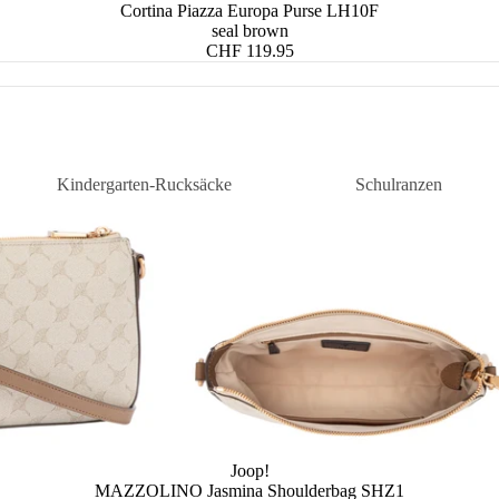
Cortina Piazza Europa Purse LH10F
seal brown
CHF 119.95
Kindergarten-Rucksäcke
Schulranzen
Kindergarten-Rucksäcke Mädchen
Schulranzen Grunds
n
Kindergartenrucksäcke Jungen
Schulranzen weiterf
Schule
Joop!
MAZZOLINO Jasmina Shoulderbag SHZ1