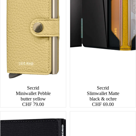
Secrid
Secrid
Miniwallet Pebble
Slimwallet Matte
butter yellow
black & ochre
CHF 79.00
CHF 69.00
Slimwallet
Miniwallet
Crisple
Original