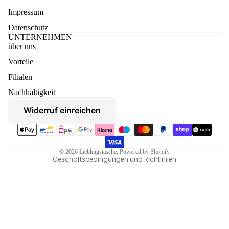
Impressum
Datenschutz
UNTERNEHMEN
über uns
Vorteile
Datenschutzerklärung
Filialen
Widerruf
Nachhaltigkeit
AGB
Widerruf einreichen
Versand
Zahlungsmethoden
Kontaktinformationen
Impressum
© 2026
Lieblingstasche
, Powered by Shopify
Geschäftsbedingungen und Richtlinien