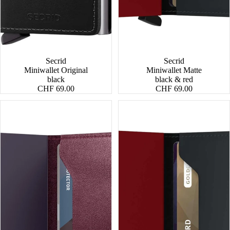
Secrid
Secrid
Miniwallet Original
Miniwallet Matte
black
black & red
CHF 69.00
CHF 69.00
Miniwallet
Slimwallet
Original
Matte