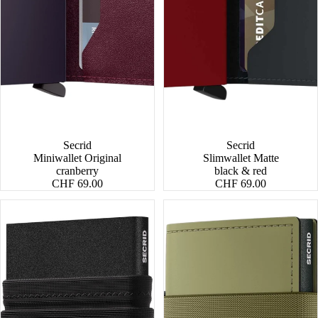
Secrid
Secrid
Miniwallet Original
Slimwallet Matte
cranberry
black & red
CHF 69.00
CHF 69.00
Flexwallet
Bandwallet
Matte