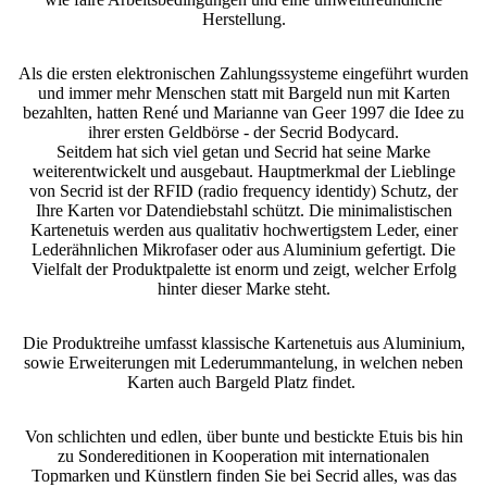
Herstellung.
Als die ersten elektronischen Zahlungssysteme eingeführt wurden
und immer mehr Menschen statt mit Bargeld nun mit Karten
bezahlten, hatten René und Marianne van Geer 1997 die Idee zu
ihrer ersten Geldbörse - der Secrid Bodycard.
Seitdem hat sich viel getan und Secrid hat seine Marke
weiterentwickelt und ausgebaut. Hauptmerkmal der Lieblinge
von Secrid ist der RFID (radio frequency identidy) Schutz, der
Ihre Karten vor Datendiebstahl schützt. Die minimalistischen
Kartenetuis werden aus qualitativ hochwertigstem Leder, einer
Lederähnlichen Mikrofaser oder aus Aluminium gefertigt. Die
Vielfalt der Produktpalette ist enorm und zeigt, welcher Erfolg
hinter dieser Marke steht.
Die Produktreihe umfasst klassische Kartenetuis aus Aluminium,
sowie Erweiterungen mit Lederummantelung, in welchen neben
Karten auch Bargeld Platz findet.
Von schlichten und edlen, über bunte und bestickte Etuis bis hin
zu Sondereditionen in Kooperation mit internationalen
Topmarken und Künstlern finden Sie bei Secrid alles, was das