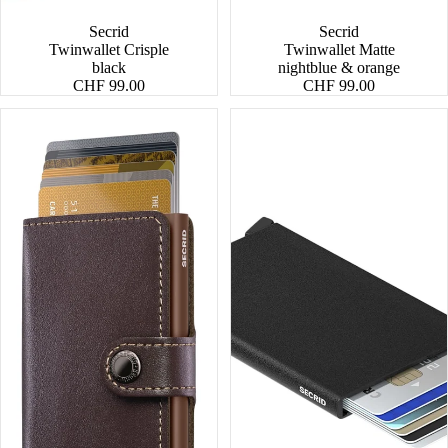
Secrid
Secrid
Twinwallet Crisple
Twinwallet Matte
black
nightblue & orange
CHF 99.00
CHF 99.00
Miniwallet
Cardprotector
Original
Powder