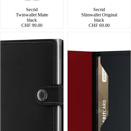
Secrid
Secrid
Twinwallet Matte
Slimwallet Original
black
black
CHF 99.00
CHF 69.00
Miniwallet
Miniwallet
Original
Matte