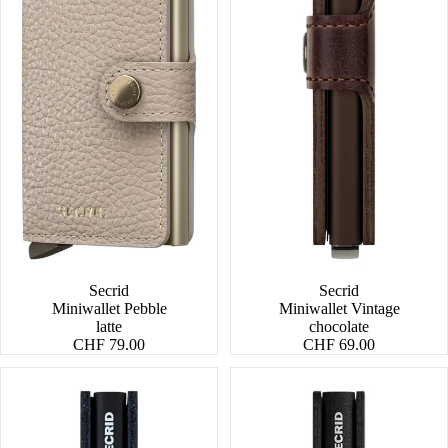
Secrid
Secrid
Miniwallet Pebble
Miniwallet Vintage
latte
chocolate
CHF 79.00
CHF 69.00
Slimwallet
Bandwallet
Matte
Matte