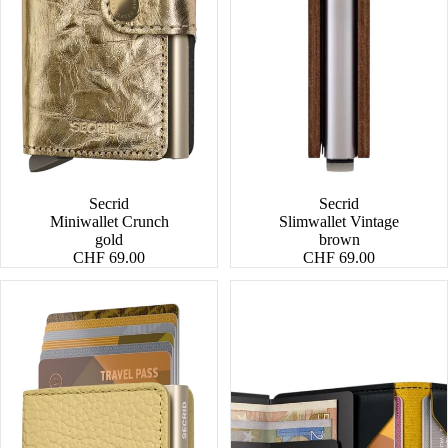
Secrid
Secrid
Miniwallet Crunch
Slimwallet Vintage
gold
brown
CHF 69.00
CHF 69.00
Miniwallet
Slimwallet
Pebble
Matte