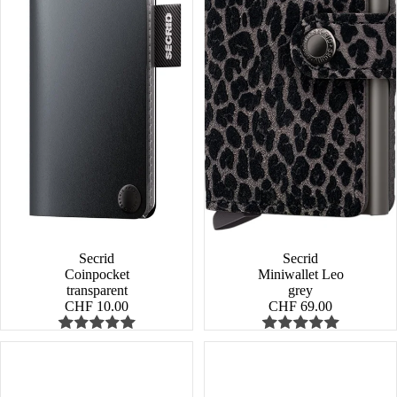
Secrid
Secrid
Coinpocket
Miniwallet Leo
transparent
grey
CHF 10.00
CHF 69.00
Miniwallet
Miniwallet
Matte
Pebble
Satin