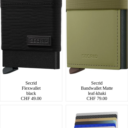
NEW
Secrid
Secrid
Flexwallet
Bandwallet Matte
black
leaf-khaki
CHF 49.00
CHF 79.00
Cardprotector
Miniwallet
for
Original
Magsafe