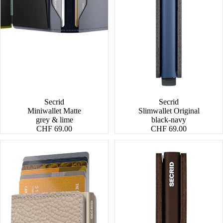
Secrid
Secrid
Miniwallet Matte
Slimwallet Original
grey & lime
black-navy
CHF 69.00
CHF 69.00
Miniwallet
Miniwallet
Pebble
Vintage