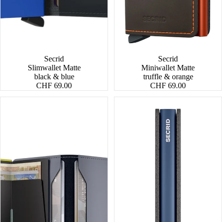
Secrid
Secrid
Slimwallet Matte
Miniwallet Matte
black & blue
truffle & orange
CHF 69.00
CHF 69.00
Miniwallet
Slimwallet
Matte
Original