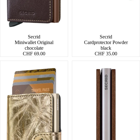
Secrid
Secrid
Miniwallet Original
Cardprotector Powder
chocolate
black
CHF 69.00
CHF 35.00
Miniwallet
Slimwallet
Crunch
Vintage