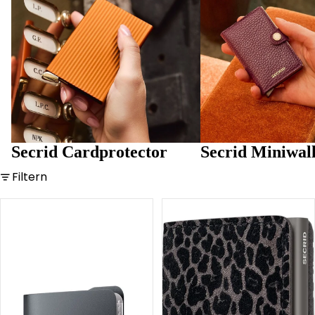
Secrid Cardprotector
Secrid Miniwall
Filtern
Coinpocket
Miniwallet
Leo