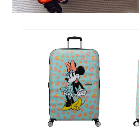
Moon Bags
Sling Bags
Camera Bags
Wavebreaker
Satteltaschen
Disney
Spinner
Damen-Umhängetaschen
77
Herren-Umhängetaschen