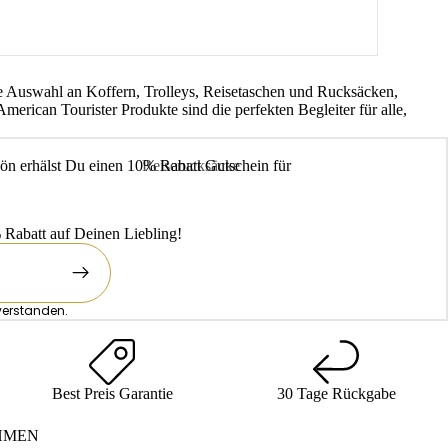
eite Auswahl an Koffern, Trolleys, Reisetaschen und Rucksäcken,
erican Tourister Produkte sind die perfekten Begleiter für alle,
Reiserucksäcke
ön erhälst Du einen 10% Rabatt Gutschein für
chule
Handgepäck-Rucksäcke
ührende
Rabatt auf Deinen Liebling!
verstanden.
Best Preis Garantie
30 Tage Rückgabe
HMEN