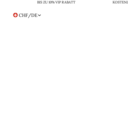
BIS ZU 10% VIP RABATT
KOSTENL
CHF
/
DE
Region-
und
Sprachwahl