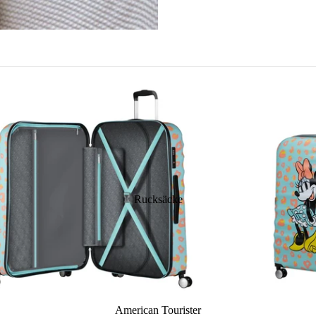
Hobo Bags
Messenger Bags
Hand
Shopper
Laptop-Taschen
Gürt
Damen-Schultertaschen
Damen-Businesstaschen
Büge
Herren-Businesstaschen
Hand
Mini
Clut
Eink
Eink
Sege
Rucksäcke
Prem
American Tourister