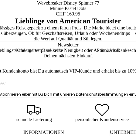
Wavebreaker Disney Spinner 77
Minnie Pastel Dots
CHF 169.95
Lieblinge von American Tourister
erlässiges Reisegepäck zu einem fairen Preis. Die Marke bietet eine br
s überzeugen. Ob für Geschäftsreisen, Urlaub oder Wochenendtrips – Am
die Wert auf Qualität und Stil legen.
Newsletter
Kindergarten-Rucksäcke
Schulranzen
eblingstasche und verpasse keine Neuigkeit oder Aktion. Als Dankesch
Deinen nächsten Einkauf.
Kindergarten-Rucksäcke Mädchen
Schulranzen Grunds
n
Kindergartenrucksäcke Jungen
Schulranzen weiterf
t Kundenkonto bist Du automatisch VIP-Kunde und erhälst bis zu 10% 
Schule
Abonnieren erkennst Du Dich mit unseren
Datenschutzbestimmungen
ein
schnelle Lieferung
persönlicher Kundenservice
INFORMATIONEN
UNTERNE