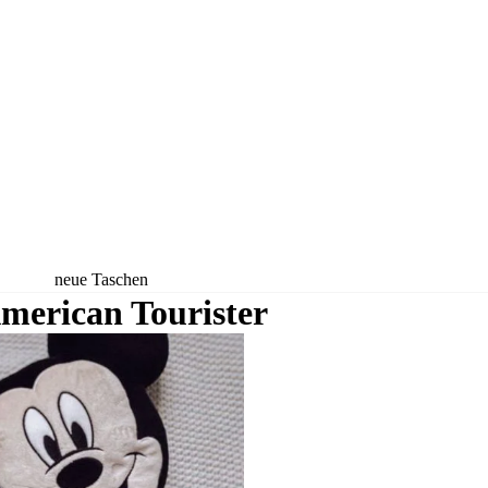
neue Taschen
merican Tourister
neue Rucksäcke
neue Koffer
neue
Accessoires