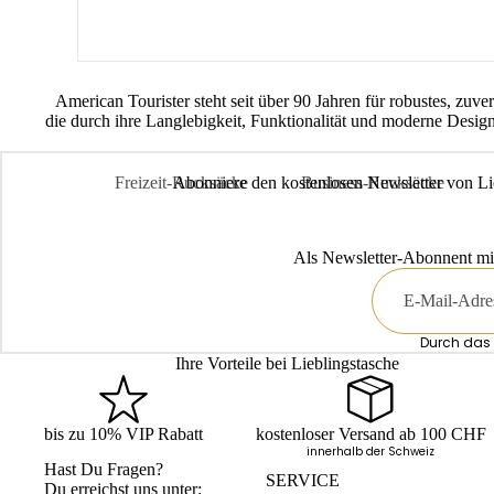
American Tourister steht seit über 90 Jahren für robustes, zuv
die durch ihre Langlebigkeit, Funktionalität und moderne Design
Freizeit-Rucksäcke
Business-Rucksäcke
Abonniere den kostenlosen Newsletter von Li
Daypacks
Laptop-Rucksäcke
City-Rucksäcke
Business-Rucksäcke Herre
Als Newsletter-Abonnent mi
E-
Rolltop-Rucksäcke
Mail
Durch das 
Ihre Vorteile bei Lieblingstasche
bis zu 10% VIP Rabatt
kostenloser Versand ab 100 CHF
innerhalb der Schweiz
Hast Du Fragen?
SERVICE
Du erreichst uns unter: