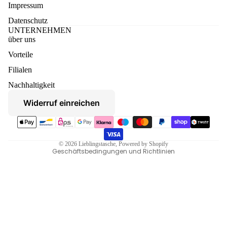
Impressum
Datenschutz
UNTERNEHMEN
über uns
Vorteile
Datenschutzerklärung
Filialen
Widerruf
Nachhaltigkeit
AGB
Widerruf einreichen
Versand
Zahlungsmethoden
Kontaktinformationen
Impressum
© 2026
Lieblingstasche
, Powered by Shopify
Geschäftsbedingungen und Richtlinien