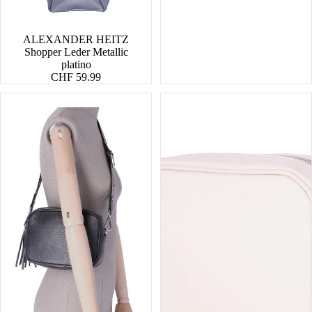
ALEXANDER HEITZ
Shopper Leder Metallic
platino
CHF 59.99
RV-
RV-
Tasche
Tasche
Leder
Leder