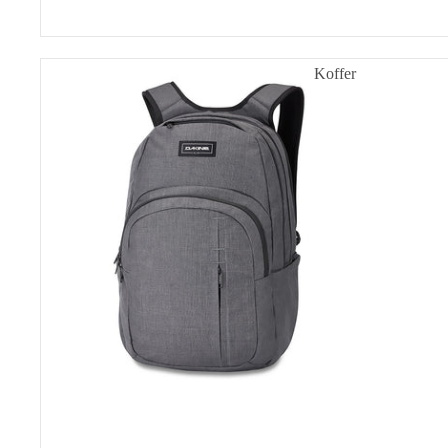
Campus
Koffer
Premium
28L
Handgepäck-Koffer
Hartschalen-Koffer
Stoffkoffer
Aluminium-Koffer
Kinderkoffer
Damen-Koffer
Herren-Koffer