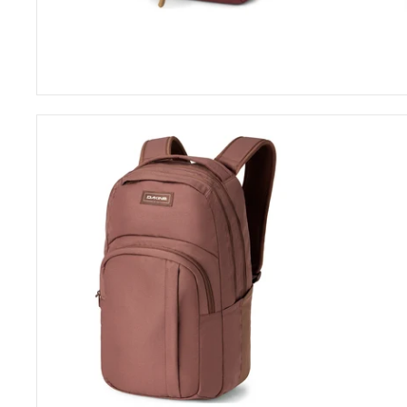
Moon Bags
Sling Bags
Camera Bags
Satteltaschen
Campus
Damen-Umhängetaschen
L
33L
Herren-Umhängetaschen