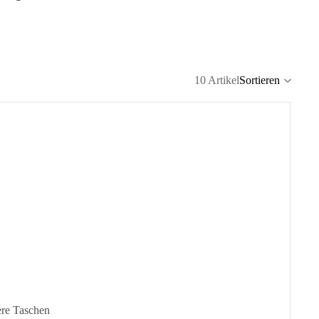
10 Artikel
Sortieren
Spalte
ere Taschen