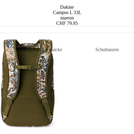
Dakine
Campus L 33L
marron
CHF 79.95
Kindergarten-Rucksäcke
Schulranzen
Kindergarten-Rucksäcke Mädchen
Schulranzen Grunds
n
Kindergartenrucksäcke Jungen
Schulranzen weiterf
Schule