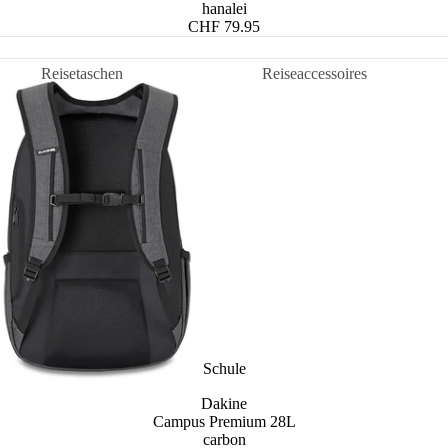
hanalei
CHF 79.95
Reisetaschen
Reiseaccessoires
Weekender & Reisetaschen
Kulturbeutel &
Beautycases
Rollen-Reisetaschen
Reisezubehör
Leder-Reisetaschen
Stoff-Reisetaschen
Handgepäck Reisetaschen
Reisetaschen Damen
Reisetaschen Herren
Schule
Dakine
Campus Premium 28L
carbon