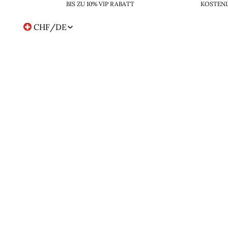
BIS ZU 10% VIP RABATT
KOSTENL
CHF
/
DE
Region-
und
Sprachwahl