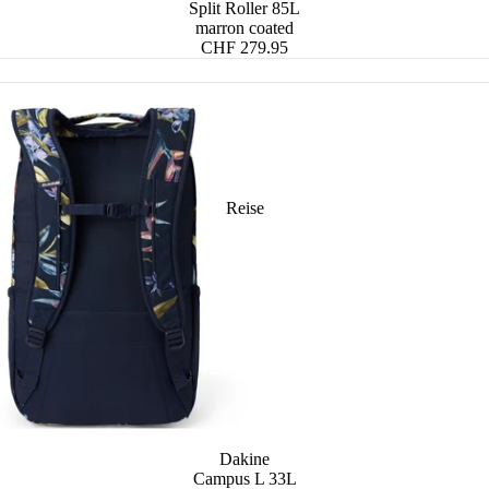
Split Roller 85L
Herren Accessoires
sen
marron coated
CHF 279.95
en
rsen
örsen
Reise
Dakine
Campus L 33L