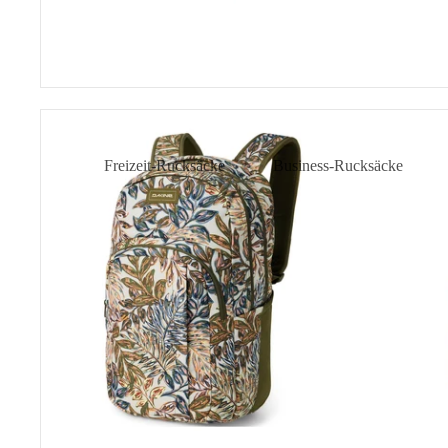
Campus
L
33L
Freizeit-Rucksäcke
Business-Rucksäcke
Daypacks
Laptop-Rucksäcke
City-Rucksäcke
Business-Rucksäcke Herre
Rolltop-Rucksäcke