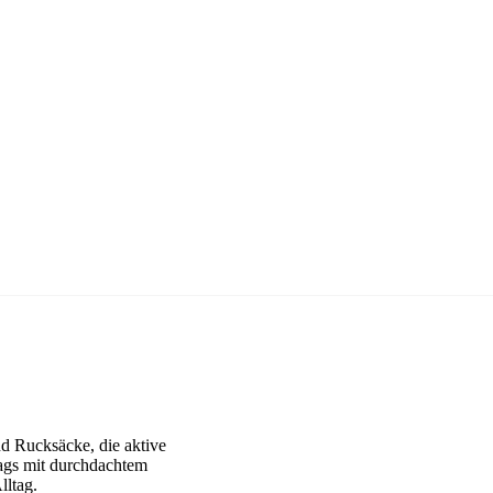
nd Rucksäcke, die aktive
ags mit durchdachtem
lltag.