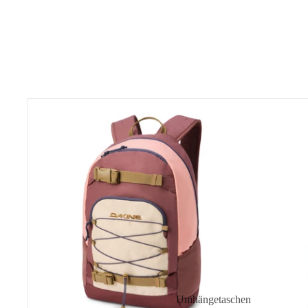
Grom
Backpack
23L
Umhängetaschen