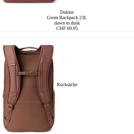
Hobo Bags
Messenger Bags
Hand
Dakine
Shopper
Laptop-Taschen
Gürt
Grom Backpack 23L
dawn to dusk
Damen-Schultertaschen
Damen-Businesstaschen
Büge
CHF 69.95
Herren-Businesstaschen
Hand
Mini
Clut
Eink
Eink
Sege
Rucksäcke
Prem