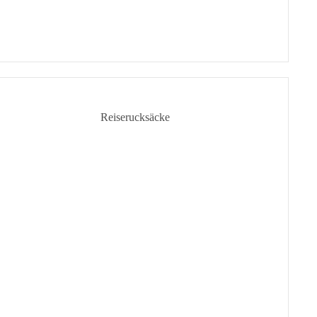
Reiserucksäcke
chule
Handgepäck-Rucksäcke
ührende