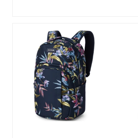
Midi-Bör
Langbörs
Campus
Kinderbö
L
33L
Herren-B