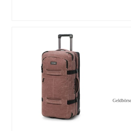
Split
Roller
85L
Geldbörs
Kartenetu
Schlüssele
Mini-Bör