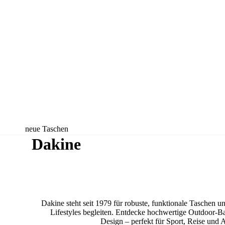
neue Taschen
Dakine
neue Rucksäcke
neue Koffer
neue
Accessoires
Dakine steht seit 1979 für robuste, funktionale Taschen u
Lifestyles begleiten. Entdecke hochwertige Outdoor-B
Design – perfekt für Sport, Reise und A