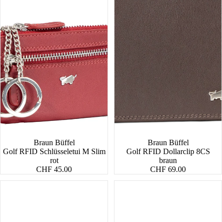
Braun Büffel
Braun Büffel
Golf RFID Schlüsseletui M Slim
Golf RFID Dollarclip 8CS
rot
braun
CHF 45.00
CHF 69.00
Golf
Asti
RFID
Geldbörse
Geldbörse
M
4CS
8CS