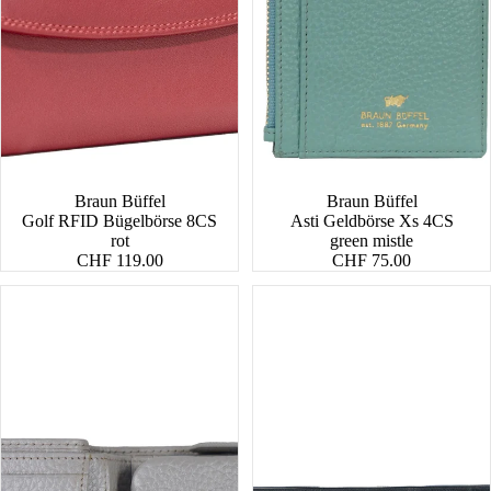
Braun Büffel
Braun Büffel
Golf RFID Bügelbörse 8CS
Asti Geldbörse Xs 4CS
rot
green mistle
CHF 119.00
CHF 75.00
Alessia
Golf
Mini
RFID
Geldbörse
Geldbörse
8CS
S
2CS