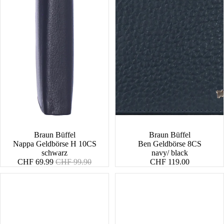
SALE
Braun Büffel
Braun Büffel
Nappa Geldbörse H 10CS
Ben Geldbörse 8CS
schwarz
navy/ black
Angebotspreis
Normaler
CHF 69.99
CHF 99.90
CHF 119.00
Preis
Golf
Arizona
RFID
RFID
Geldbörse
Geldbörse
4CS
H
15CS