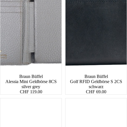
Braun Büffel
Braun Büffel
Alessia Mini Geldbörse 8CS
Golf RFID Geldbörse S 2CS
silver grey
schwarz
CHF 119.00
CHF 69.00
Golf
Arizona
RFID
RFID
RV-
Geldbörse
Geldbörse
8CS
16CS