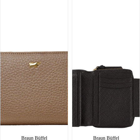
Mini
RFID
Geldbörse
Geldbörse
8CS
M
8CS
Braun Büffel
NEW
Braun Büffel