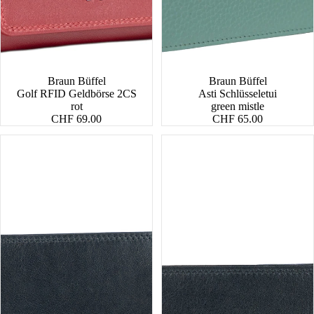
Braun Büffel
Braun Büffel
Golf RFID Geldbörse 2CS
Asti Schlüsseletui
rot
green mistle
CHF 69.00
CHF 65.00
Golf
Golf
RFID
RFID
Dollarclip
Geldbörse
8CS
4CS