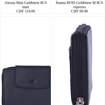
Alessia Mini Geldbörse 8CS
Hanna RFID Geldbörse M 8CS
mud
espresso
CHF 119.00
CHF 99.90
Nappa
Nappa
RV-
RV-
Geldbörse
Geldbörse
M
26CS
8CS