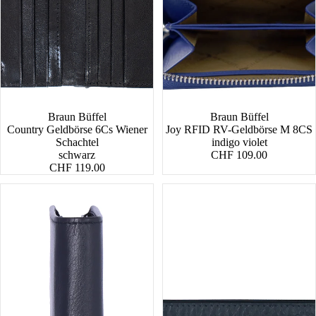
Braun Büffel
Braun Büffel
Country Geldbörse 6Cs Wiener
Joy RFID RV-Geldbörse M 8CS
Schachtel
indigo violet
schwarz
CHF 109.00
CHF 119.00
Nappa
Ben
Geldbörse
Geldbörse
H
8CS
10CS