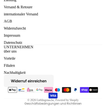
Versand & Retoure
internationaler Versand
AGB
Widerrufsrecht
Impressum
Datenschutz
UNTERNEHMEN
über uns
Vorteile
Datenschutzerklärung
Filialen
Widerruf
Nachhaltigkeit
AGB
Widerruf einreichen
Versand
Zahlungsmethoden
Kontaktinformationen
Impressum
© 2026
Lieblingstasche
, Powered by Shopify
Geschäftsbedingungen und Richtlinien