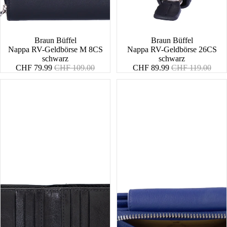
SALE
Braun Büffel
SALE
Braun Büffel
Nappa RV-Geldbörse M 8CS
Nappa RV-Geldbörse 26CS
schwarz
schwarz
Angebotspreis
Normaler
Angebotspreis
Normaler
CHF 79.99
CHF 109.00
CHF 89.99
CHF 119.00
Preis
Preis
Country
Joy
Geldbörse
RFID
6Cs
RV-
Wiener
Geldbörse
Schachtel
M
8CS