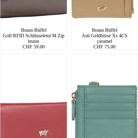
Braun Büffel
Braun Büffel
Golf RFID Schlüsseletui M Zip
Asti Geldbörse Xs 4CS
braun
caramel
CHF 59.00
CHF 75.00
Golf
Asti
RFID
Geldbörse
Bügelbörse
Xs
8CS
4CS