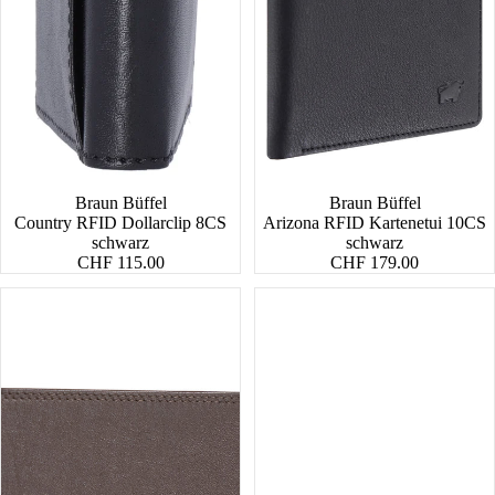
Braun Büffel
Braun Büffel
Country RFID Dollarclip 8CS
Arizona RFID Kartenetui 10CS
schwarz
schwarz
CHF 115.00
CHF 179.00
Golf
Golf
RFID
RFID
Geldbörse
Schlüsseletui
H
M
12CS
Zip