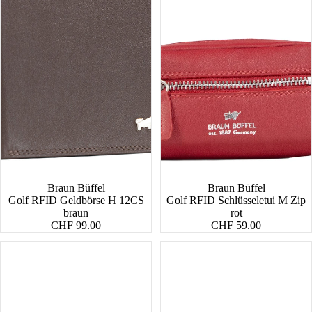
Braun Büffel
Braun Büffel
Golf RFID Geldbörse H 12CS
Golf RFID Schlüsseletui M Zip
braun
rot
CHF 99.00
CHF 59.00
Country
Country
Schlüsseletui
Schlüsseletui
M
M