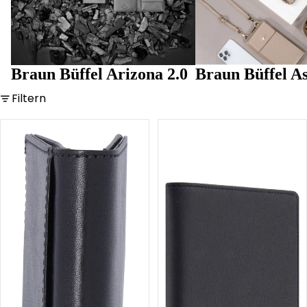
Braun Büffel Arizona 2.0
Braun Büffel As
Filtern
Country
Arizona
RFID
RFID
Dollarclip
Kartenetui
8CS
10CS