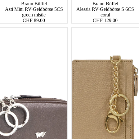
Braun Büffel
Braun Büffel
Asti Mini RV-Geldbörse 5CS
Alessia RV-Geldbörse S 6CS
green mistle
coral
CHF 89.00
CHF 129.00
Golf
Asti
RFID
Geldbörse
Schlüsseletui
Xs
M
4CS
Zip