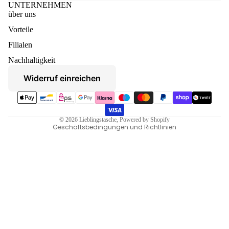
UNTERNEHMEN
über uns
Vorteile
Datenschutzerklärung
Filialen
Widerruf
Nachhaltigkeit
AGB
Widerruf einreichen
Versand
Zahlungsmethoden
Kontaktinformationen
Impressum
© 2026
Lieblingstasche
, Powered by Shopify
Geschäftsbedingungen und Richtlinien