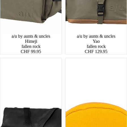
a/u by aunts & uncles
a/u by aunts & uncles
Himeji
Yao
fallen rock
fallen rock
CHF 99.95
CHF 129.95
Yao
Kinderportemonnaie