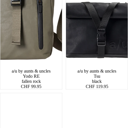
a/u by aunts & uncles
a/u by aunts & uncles
Yodo RE
Tsu
fallen rock
black
CHF 99.95
CHF 119.95
Ichikawa