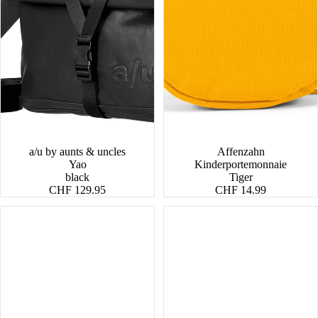
a/u by aunts & uncles
Affenzahn
Yao
Kinderportemonnaie
black
Tiger
CHF 129.95
CHF 14.99
Logan
Mrs.
Waffle