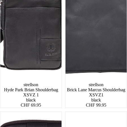
strellson
strellson
Hyde Park Brian Shoulderbag
Brick Lane Marcus Shoulderbag
XSVZ 1
XSVZ1
black
black
CHF 69.95
CHF 99.95
Brick
Bow
Lane
Road
Brian
Barney