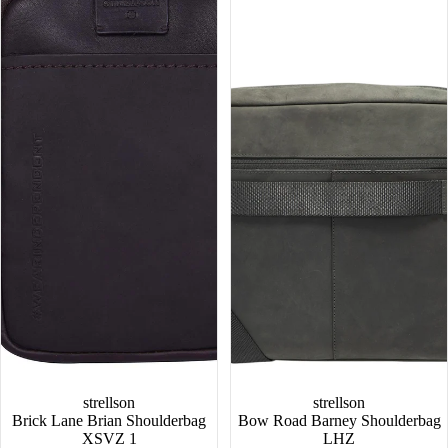
Shoulderbag
Shoulderbag
XSVZ
LHZ
1
strellson
strellson
Brick Lane Brian Shoulderbag
Bow Road Barney Shoulderbag
XSVZ 1
LHZ