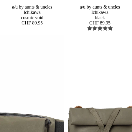
a/u by aunts & uncles
a/u by aunts & uncles
Ichikawa
Ichikawa
cosmic void
black
CHF 89.95
CHF 89.95
Himeji
Yao