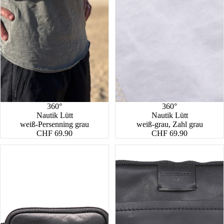
360°
360°
Nautik Lütt
Nautik Lütt
weiß-Persenning grau
weiß-grau, Zahl grau
CHF 69.90
CHF 69.90
Hyde
Brick
Park
Lane
Brian
Marcus
Shoulderbag
Shoulderbag
XSVZ
XSVZ1
1