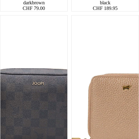
darkbrown
black
CHF 79.00
CHF 189.95
Cortina
Alessia
Piazza
RV-
Cloe
Geldbörse
Shoulderbag
S
SHZ
6CS