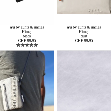
a/u by aunts & uncles
a/u by aunts & uncles
Himeji
Himeji
black
dust
CHF 99.95
CHF 99.95
Nautik
Nautik
Lütt
Lütt