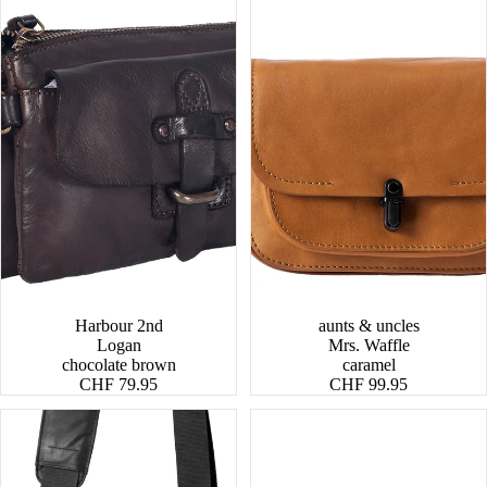
Harbour 2nd
aunts & uncles
Logan
Mrs. Waffle
chocolate brown
caramel
CHF 79.95
CHF 99.95
Yodo
Tsu
RE