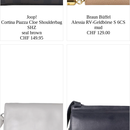
Joop!
Braun Büffel
Cortina Piazza Cloe Shoulderbag
Alessia RV-Geldbörse S 6CS
SHZ
mud
seal brown
CHF 129.00
CHF 149.95
Pepino
Magnolia