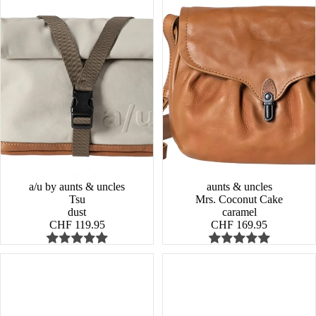
a/u by aunts & uncles
aunts & uncles
Tsu
Mrs. Coconut Cake
dust
caramel
CHF 119.95
CHF 169.95
Mrs.
Tsu
Coconut
Cake