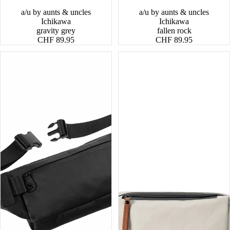
a/u by aunts & uncles
a/u by aunts & uncles
Ichikawa
Ichikawa
gravity grey
fallen rock
CHF 89.95
CHF 89.95
Himeji
Himeji