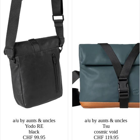
a/u by aunts & uncles
a/u by aunts & uncles
Yodo RE
Tsu
black
cosmic void
CHF 99.95
CHF 119.95