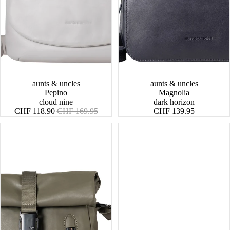
SALE
aunts & uncles
aunts & uncles
Pepino
Magnolia
cloud nine
dark horizon
Angebotspreis
Normaler
CHF 118.90
CHF 169.95
CHF 139.95
Preis
Yodo
Tsu
RE