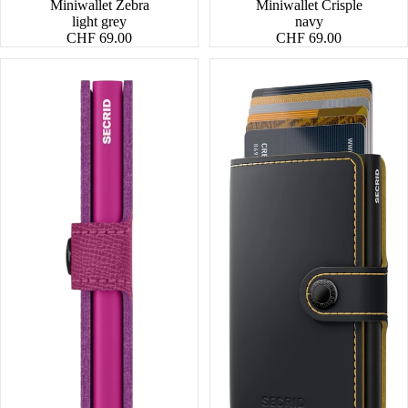
Miniwallet Zebra
Miniwallet Crisple
light grey
navy
CHF 69.00
CHF 69.00
Miniwallet
Miniwallet
Crisple
Matte