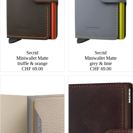
Secrid
Secrid
Miniwallet Matte
Miniwallet Matte
truffle & orange
grey & lime
CHF 69.00
CHF 69.00
Miniwallet
Miniwallet
Pebble
Vintage