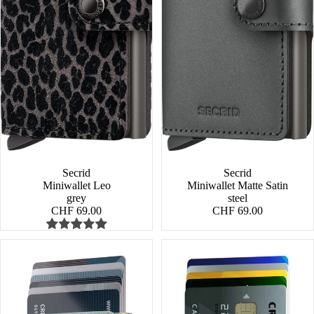
Secrid
NEW
Secrid
Miniwallet Leo
Miniwallet Matte Satin
grey
steel
CHF 69.00
CHF 69.00
Miniwallet
Miniwallet
Pebble
Original