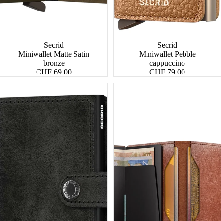
NEW
Secrid
Secrid
Miniwallet Matte Satin
Miniwallet Pebble
bronze
cappuccino
CHF 69.00
CHF 79.00
Miniwallet
Miniwallet
Vintage
Vintage