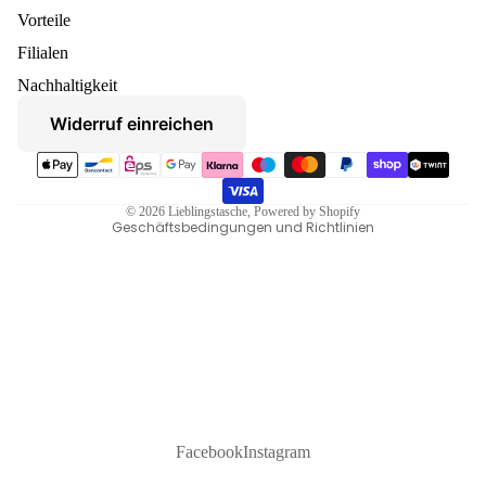
Vorteile
Datenschutzerklärung
Filialen
Widerruf
Nachhaltigkeit
AGB
Widerruf einreichen
Versand
Zahlungsmethoden
Kontaktinformationen
Impressum
© 2026
Lieblingstasche
, Powered by Shopify
Geschäftsbedingungen und Richtlinien
Facebook
Instagram