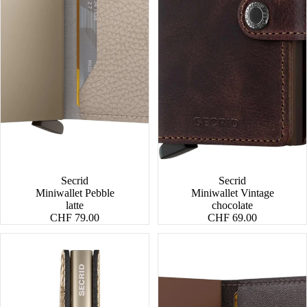
Secrid
Secrid
Miniwallet Pebble
Miniwallet Vintage
latte
chocolate
CHF 79.00
CHF 69.00
Miniwallet
Miniwallet
Crunch
Original