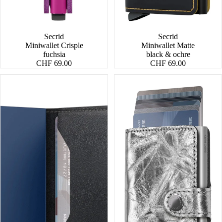
Secrid
Secrid
Miniwallet Crisple
Miniwallet Matte
fuchsia
black & ochre
CHF 69.00
CHF 69.00
Miniwallet
Miniwallet
Original
Crunch