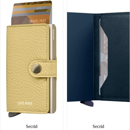
Pebble
Original
Secrid
Secrid