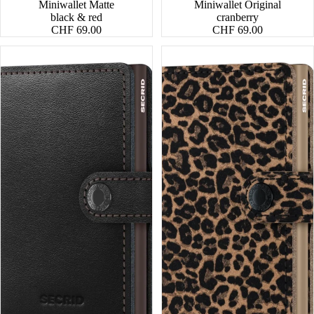
Miniwallet Matte
Miniwallet Original
black & red
cranberry
CHF 69.00
CHF 69.00
Miniwallet
Miniwallet
Original
Leo