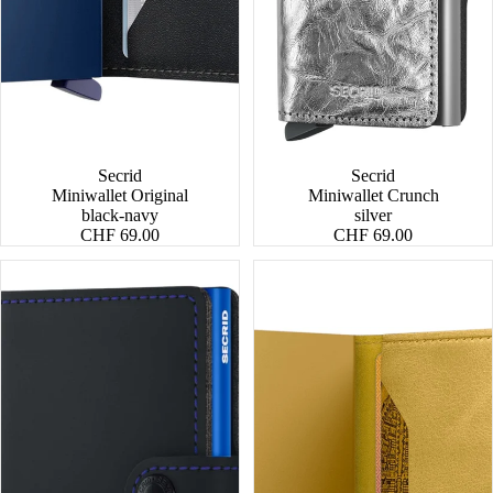
Secrid
Secrid
Miniwallet Original
Miniwallet Crunch
black-navy
silver
CHF 69.00
CHF 69.00
Miniwallet
Miniwallet
Matte
Vintage