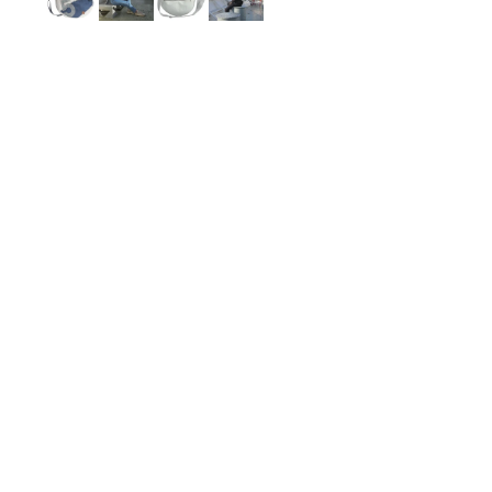
Moon Bags
Sling Bags
Camera Bags
Satteltaschen
Damen-Umhängetaschen
Herren-Umhängetaschen