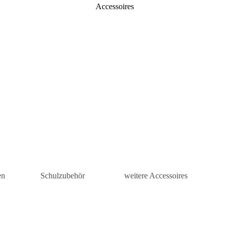
Accessoires
en
Schulzubehör
weitere Accessoires
is
Turnbeutel
Kosmetiketuis
tuis
Mäppchen
Damen
Accessoires
sen
Schul-Accessoires