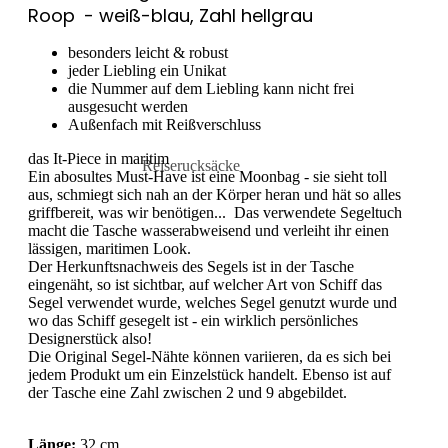
Roop
- weiß-blau, Zahl hellgrau
besonders leicht & robust
jeder Liebling ein Unikat
die Nummer auf dem Liebling kann nicht frei
ausgesucht werden
Außenfach mit Reißverschluss
das It-Piece in maritim
Reiserucksäcke
Ein abosultes Must-Have ist eine Moonbag - sie sieht toll
aus, schmiegt sich nah an der Körper heran und hät so alles
chule
Handgepäck-Rucksäcke
griffbereit, was wir benötigen... Das verwendete Segeltuch
ührende
macht die Tasche wasserabweisend und verleiht ihr einen
lässigen, maritimen Look.
Der Herkunftsnachweis des Segels ist in der Tasche
eingenäht, so ist sichtbar, auf welcher Art von Schiff das
Segel verwendet wurde, welches Segel genutzt wurde und
wo das Schiff gesegelt ist - ein wirklich persönliches
Designerstück also!
Die Original Segel-Nähte können variieren, da es sich bei
jedem Produkt um ein Einzelstück handelt. Ebenso ist auf
der Tasche eine Zahl zwischen 2 und 9 abgebildet.
Länge:
32 cm