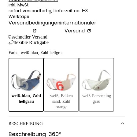
inkl. MwSt
taschen
sofort versandfertig, Lieferzeit ca. 1-3
eltaschen
Werktage
Versandbedingungen
internationaler
ltaschen
Versand
ytaschen
schneller Versand
flexible Rückgabe
 Bags
Farbe: weiß-blau, Zahl hellgrau
ches & Pouches
aufskörbe
aufstaschen
ltuch-Taschen
ium-Taschen
weiß-blau, Zahl
weiß, Balken
weiß-Persenning
hellgrau
sand, Zahl
grau
orange
BESCHREIBUNG
Beschreibung
360°