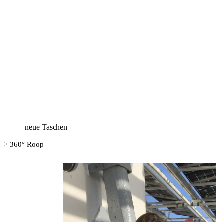
neue Taschen
neue Rucksäcke
>
360° Roop
neue Koffer
neue
Accessoires