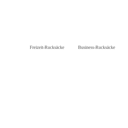
Freizeit-Rucksäcke
Business-Rucksäcke
Daypacks
Laptop-Rucksäcke
City-Rucksäcke
Business-Rucksäcke Herre
Rolltop-Rucksäcke