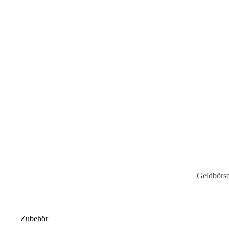
Geldbörs
Kartenetu
Schlüssele
Zubehör
Mini-Bör