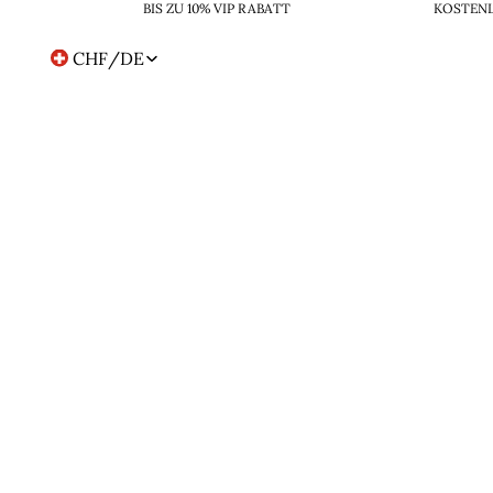
BIS ZU 10% VIP RABATT
KOSTENL
CHF
/
DE
Region-
und
Sprachwahl