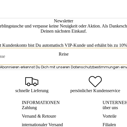
Herren Accessoires
sen
en
Newsletter
rsen
eblingstasche und verpasse keine Neuigkeit oder Aktion. Als Dankesch
Deinen nächsten Einkauf.
örsen
t Kundenkonto bist Du automatisch VIP-Kunde und erhälst bis zu 10% 
Reise
Abonnieren erkennst Du Dich mit unseren
Datenschutzbestimmungen
ein
schnelle Lieferung
persönlicher Kundenservice
INFORMATIONEN
UNTERNE
Zahlung
über uns
Versand & Retoure
Vorteile
internationaler Versand
Filialen
Datenschutzerklärung