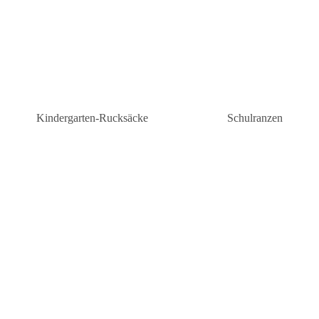
Kindergarten-Rucksäcke
Schulranzen
Kindergarten-Rucksäcke Mädchen
Schulranzen Grunds
n
Kindergartenrucksäcke Jungen
Schulranzen weiterf
Schule