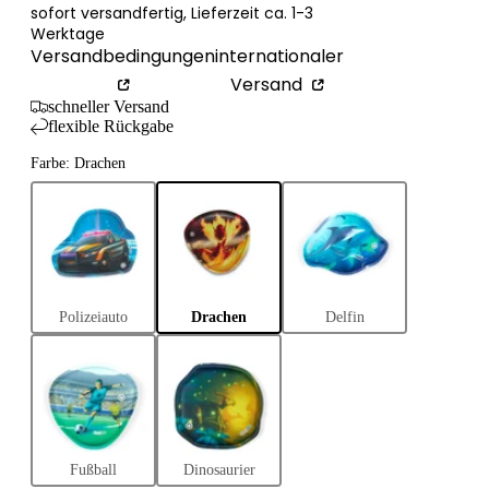
sofort versandfertig, Lieferzeit ca. 1-3
taschen
Werktage
Versandbedingungen
internationaler
eltaschen
Versand
ltaschen
schneller Versand
flexible Rückgabe
ytaschen
 Bags
Farbe: Drachen
ches & Pouches
aufskörbe
aufstaschen
ltuch-Taschen
Polizeiauto
Drachen
Delfin
ium-Taschen
Fußball
Dinosaurier