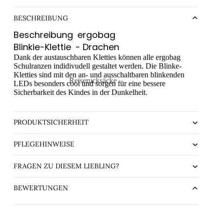
BESCHREIBUNG
Beschreibung
ergobag
Blinkie-Klettie
- Drachen
Dank der austauschbaren Kletties können alle ergobag
Schulranzen indidivudell gestaltet werden. Die Blinke-
Kletties sind mit den an- und ausschaltbaren blinkenden
Reiserucksäcke
LEDs besonders cool und sorgen für eine bessere
Sicherbarkeit des Kindes in der Dunkelheit.
chule
Handgepäck-Rucksäcke
ührende
PRODUKTSICHERHEIT
PFLEGEHINWEISE
FRAGEN ZU DIESEM LIEBLING?
BEWERTUNGEN