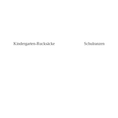
Kindergarten-Rucksäcke
Schulranzen
Kindergarten-Rucksäcke Mädchen
Schulranzen Grunds
n
Kindergartenrucksäcke Jungen
Schulranzen weiterf
Schule