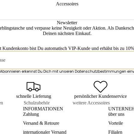
Accessoires
Newsletter
eblingstasche und verpasse keine Neuigkeit oder Aktion. Als Dankesch
Deinen nächsten Einkauf.
t Kundenkonto bist Du automatisch VIP-Kunde und erhälst bis zu 10% 
Abonnieren erkennst Du Dich mit unseren
Datenschutzbestimmungen
ein
schnelle Lieferung
persönlicher Kundenservice
en
Schulzubehör
weitere Accessoires
INFORMATIONEN
UNTERNE
is
Turnbeutel
Kosmetiketuis
Zahlung
über uns
tuis
Mäppchen
Damen
Versand & Retoure
Vorteile
Accessoires
sen
Schul-Accessoires
internationaler Versand
Filialen
Datenschutzerklärung