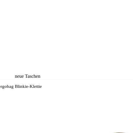
neue Taschen
neue Rucksäcke
ergobag Blinkie-Klettie
neue Koffer
neue
Accessoires