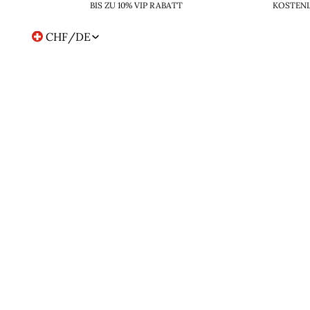
BIS ZU 10% VIP RABATT
KOSTENL
CHF
/
DE
Region-
und
Sprachwahl