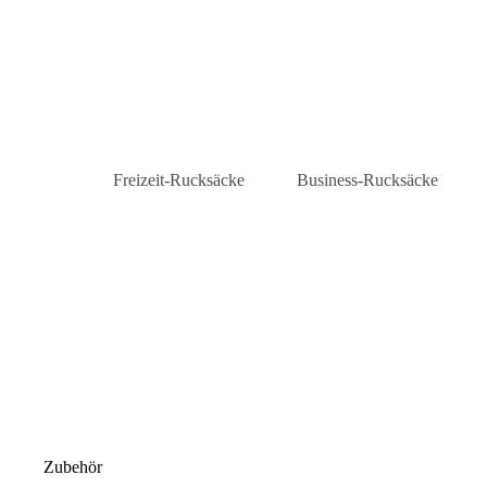
Freizeit-Rucksäcke
Business-Rucksäcke
Daypacks
Laptop-Rucksäcke
City-Rucksäcke
Business-Rucksäcke Herre
Rolltop-Rucksäcke
Zubehör