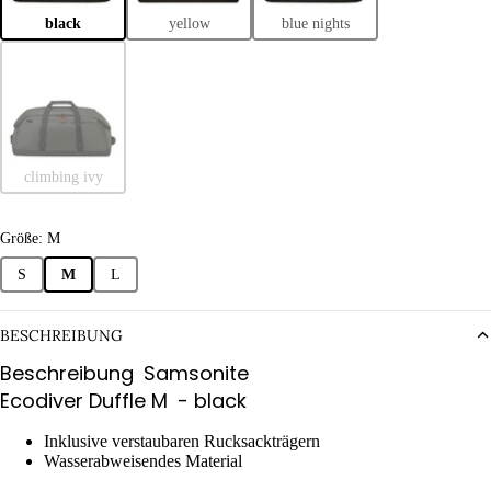
black
yellow
blue nights
climbing ivy
Größe: M
S
M
L
BESCHREIBUNG
Beschreibung
Samsonite
Ecodiver Duffle M
- black
Inklusive verstaubaren Rucksackträgern
Wasserabweisendes Material